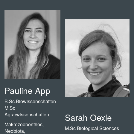
Pauline App
B.Sc.Biowissenschaften
M.Sc
Agrarwissenschaften
Sarah Oexle
Makrozoobenthos,
M.Sc Biological Sciences
Neobiota,