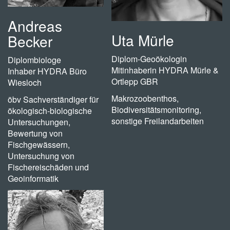
Andreas
Uta Mürle
Becker
Diplom-Geoökologin
Diplombiologe
Mitinhaberin HYDRA Mürle &
Inhaber HYDRA Büro
Ortlepp GBR
Wiesloch
Makrozoobenthos,
öbv Sachverständiger für
Biodiversitätsmonitoring,
ökologisch-biologische
sonstige Freilandarbeiten
Untersuchungen,
Bewertung von
Fischgewässern,
Untersuchung von
Fischereischäden und
Geoinformatik