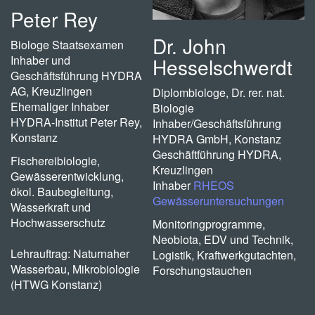
Peter Rey
Dr. John
Biologe Staatsexamen
Inhaber und
Hesselschwerdt
Geschäftsführung HYDRA
AG, Kreuzlingen
Diplombiologe, Dr. rer. nat.
Ehemaliger Inhaber
Biologie
HYDRA-Institut Peter Rey,
Inhaber/Geschäftsführung
Konstanz
HYDRA GmbH, Konstanz
Geschäftführung HYDRA,
Fischereibiologie,
Kreuzlingen
Gewässerentwicklung,
Inhaber
RHEOS
ökol. Baubegleitung,
Gewässeruntersuchungen
Wasserkraft und
Hochwasserschutz
Monitoringprogramme,
Neobiota, EDV und Technik,
Lehrauftrag: Naturnaher
Logistik, Kraftwerkgutachten,
Wasserbau, Mikrobiologie
Forschungstauchen
(HTWG Konstanz)