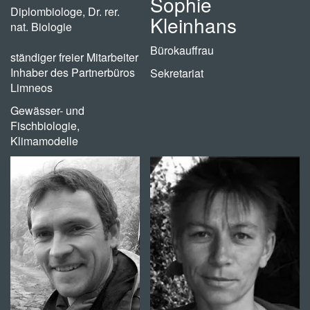
Sophie
Diplombiologe, Dr. rer.
Kleinhans
nat. Biologie
Bürokauffrau
ständiger freier Mitarbeiter
Inhaber des Partnerbüros
Sekretariat
Limneos
Gewässer- und
Fischbiologie,
Klimamodelle